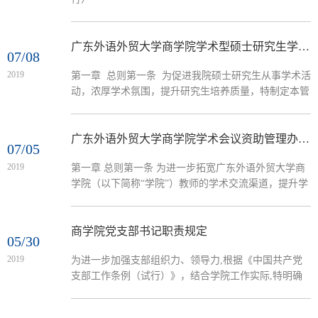
广东外语外贸大学商学院学术型硕士研究生学术会议资助管理办法（试行）
07/08
2019
第一章 总则第一条 为促进我院硕士研究生从事学术活
动，浓厚学术氛围，提升研究生培养质量，特制定本管
理办法。第二条 申请人应为我院在读全日制硕士研究
生，成绩优良。第三条 有下列情形之一者，不予资
助：（一）在校期间有课程不及格记录、有处分记录，
广东外语外贸大学商学院学术会议资助管理办法（教师）
07/05
或有学术不端行为者；（二）申请资助的学术会议超出
2019
第一章 总则第一条 为进一步拓宽广东外语外贸大学商
申请者毕业派遣日期者；（三）申请材料内容不齐备或
学院（以下简称“学院”）教师的学术交流渠道，提升学
申请材料中提供虚假信息者；（四）学院认定的其他不
院科研水平，提高学院的学术知名度和影响力，商学院
予资助的情形...
鼓励教师积极举办、参与学术会议，为规范相关管理，
特制定本办法。第二条 本办法适用于商学院在编在岗
商学院党支部书记职责规定
05/30
的全体人员。第二章 举办会议第三条 申请举办（包括
2019
为进一步加强支部组织力、领导力,根据《中国共产党
主办与协办）的学术会议需紧密围绕学院的重点研究领
支部工作条例（试行）》，结合学院工作实际,特明确
域，对提升学院的科研水平及影响力有较大的推动作
规定党支部书记以下职责:一、党支部书记应当具备良
用；会议负责...
好政治素质,热爱党的工作,具有一定的政策理论水平、