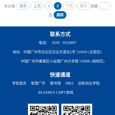
组织协调能力和群众工作本领,敢于担当、乐于奉献,带
首页
上页
1
2
下页
尾页
共14条
到第
头发挥先锋模范作用,在党员、群众中有较高威信。
二、党支部书记主持党支部全面工作,督促党支部其他
跳转
页
委员履行职责,发挥作用,抓好党支部委员会自身建设,向
党支部委员会党员大...
联系方式
电话：（020）39328097
地址：中国广州市白云区白云大道北2号 510420 (北校区)
中国广州市番禺区小谷围广州大学城 510006 (南校区)
快速通道
学校首页
智慧广外
图书馆
MBA
创新创业学院
REASMUS LMPT官网