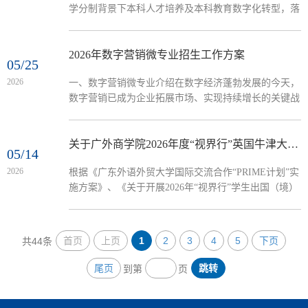
学分制背景下本科人才培养及本科教育数字化转型，落
19-20周为本科生开设“商业分析建模与决策优化”暑期
实“PRIME计划”实施方案，培养学生国际视野，在校期
研学课程。项目导师简介：...
间“不出国门看世界”，我校现启动“SPARK（Summer
Programme for Advancing Research and Knowledge）高
2026年数字营销微专业招生工作方案
05/25
水平暑期研学项目”。2025-2026-2春季学期，商学院邀
2026
一、数字营销微专业介绍在数字经济蓬勃发展的今天，
请英国坎布里亚大学教授荆延国，在第19-20周为本科
数字营销已成为企业拓展市场、实现持续增长的关键战
生开设“机器学习方法及实际应用”暑期研学课程。项目
略。随着国家"一带一路"倡议深入推进和RCEP协定全
导师简介：荆延国，...
面实施，我国数字领域国际合作持续深化，中国企业出
海步伐不断加快，除数智赋能千行百业转型和跨境电商
关于广外商学院2026年度“视界行”英国牛津大学跨学科+AI时代下学术项目选拔通知
05/14
发展外，文化出海、算力出海、模型出海等数字贸易新
2026
根据《广东外语外贸大学国际交流合作“PRIME计划”实
模式新业态不断涌现，对数字营销人才形成了长期的增
施方案》、《关于开展2026年“视界行”学生出国（境）
量需求。广东外语外贸大学数字营销微专业是响应广东
学习交流团组项目申报工作的通知》，广外商学院拟选
省“双千计划”而设立的产教融合项目。...
派10名学生于2026年暑期赴英国牛津大学进行交流学
习，时间为2026年8月9日-8月22日（以对方课程安排为
首页
上页
1
2
3
4
5
下页
共44条
准）。现将有关事项通知如下：一、项目介绍牛津大学
是英语世界最古老、享誉全球的顶尖学府，自2016年起
尾页
跳转
到第
页
连续十年位居世界大学排名榜首。拥有包括83位皇家学
会院士和125位英国科学院院士在内的卓越师资，...