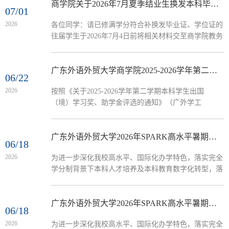
26号），结合我院实际情况，现将我院2026年研究生国
商学院关于2026年7月夏季结业生换发本科毕业证及学位证的通知
07/01
家奖学金的评选工作通知如下：一、评审范围我院在读
2026
各位同学：请已修满学分符合补换发毕业证、学位证的
的具有中华人民共和国国籍、纳入全国研究生招生计划
往届学生于2026年7月4日前将相关材料交至商学院教务
的表现优异的全日制研究生（全脱产学习）。二、评审
办卢老师。如符合换发条件，但换发材料未全，也请联
条件（一）评审基本条件：...
系告知教务办，以免错过本次夏季换发。已完成课程考
核但成绩尚未录入系统的学生，请及时联系任课教师于
广东外语外贸大学商学院2025-2026学年第二学期本科学生出国（境）学习奖助学金名单公示
06/22
7月4日前完成成绩录入；若无法统一录入，可请教师单
2026
按照《关于2025-2026学年第二学期本科学生出国
独出具成绩证明，拿到证明后发送至教务办公邮箱。地
（境）学习奖、助学金评选的通知》（广外学工
址：广州市番禺区广州大学城广外院系楼354办公室商
〔2025〕40号）的规定，2025-2026学年第二学期出国
学院教务办电话：020-...
（境）学习奖助学金已完成学生申请、辅导员审核、学
工办审核阶段，现将申请情况给予公示（具体情况和说
广东外语外贸大学2026年SPARK高水平暑期研学项目——“商业分析建模与决策优化”研学招生报名通知
06/18
明请见附件）。公示期从2026年6月22日至2026年6月24
2026
为进一步深化我校高水平、国际化办学特色，落实完全
日，在公示期间，任何个人和单位均可通过来信、来电
学分制背景下本科人才培养及本科教育数字化转型，落
反映公示对象情况。联系人：黄老师办公电话：020-
实“PRIME计划”实施方案，培养学生国际视野，在校期
39328835建议及投诉邮箱地址：202010076@...
间“不出国门看世界”，我校现启动“SPARK（Summer
Programme for Advancing Research and Knowledge）高
广东外语外贸大学2026年SPARK高水平暑期研学项目——“机器学习方法及实际应用”研学招生报名通知
06/18
水平暑期研学项目”。2025-2026-2春季学期，商学院邀
2026
为进一步深化我校高水平、国际化办学特色，落实完全
请美国田纳西大学哈斯拉姆商学院教授黄庭亮，在第