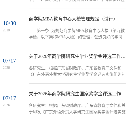
所安排的值班期间内履行电话值班的职责。值班人员在
值班期间不离开广州，保持手机畅通。2.行政人员值
班：行政人员在所安排的值班期间内履行电话值班的职
商学院MBA教育中心大楼管理规定（试行）
10/30
责。值班人员在值班期间不离开广州，保持手机畅通。
2019
第一条 为规范商学院MBA教育中心大楼（第九教
3.学院值班安排表如下：值班日期值班人员学院负责人
学楼，以下简称MBA大楼）的管理，营造良好的学习
7月13-17日7月20-21日程思敏（7月13-17日）黄永杰（7
工作环境，依据学校有关规范性文件，制定本规定。
月20-21日）韩小花张涓（...
第二条 商学院的教职员工、在册研究生和本科生、
进修生，使用、借用MBA大楼教室、会议室及其他设
关于2026年商学院研究生学业奖学金评选工作的通知
07/17
备设施的学院以外的单位和个人，应当遵守本规定。
2026
各研究生：根据广东省财政厅、广东省教育厅文件和
第三条 MBA大楼管理权在学院办公室，MBA中心协
《广东外语外贸大学研究生学业奖学金评选实施细则》
助管理。学院办公室负责全面管理、统一调度、安排使
（广外校〔2026〕11号）与《关于开展2026年研究生学
用MBA大...
业奖学金评选工作的通知》（广外学工〔2026〕27号）
要求，结合我院实际情况，现将我院2026年研究生学业
关于2026年商学院研究生国家奖学金评选工作的通知
07/17
奖学金的评选工作通知如下：一、评审范围和条件
2026
各研究生：根据广东省财政厅、广东省教育厅文件和关
（一）评审范围：我院在读的2024级（三年制）、2025
于印发《广东外语外贸大学研究生国家奖学金评选实施
级、2026级具有中华人民共和国国籍（包括港、澳学
细则》（广外校〔2026〕10号）、《关于开展2026年研
生，不包括台及留学生）、纳入全国研究生招生计划的
究生国家奖学金评选工作的通知》（广外学工〔2026〕
全日制研究生。...