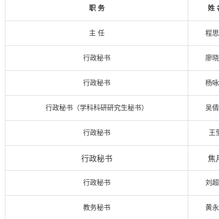
职 务
姓 
主 任
程思
行政秘书
廖晓
行政秘书
杨咏
行政秘书（学科科研研究生秘书）
吴倩
行政秘书
王
行政秘书
焦
行政秘书
刘超
教务秘书
黄永