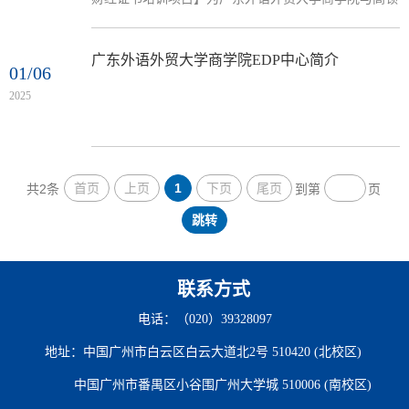
教育正式合作的证书培养项目课程，请学生和家长辨
别。 一、「国际财经证书培训项目」简介 在全球经济
一体化迅猛发展的背景下，对高素质、国际化的财经和
广东外语外贸大学商学院EDP中心简介
01/06
金融人才的需求日益增加。广东外语外贸大学商学院积
2025
极响应这一需求，与高顿教育强强联合，推出【国际财
经证书培训项目】。 项目依托广东外语外贸大学深厚
的学术积淀和高顿...
首页
上页
1
下页
尾页
共2条
到第
页
跳转
联系方式
电话：（020）39328097
地址：中国广州市白云区白云大道北2号 510420 (北校区)
中国广州市番禺区小谷围广州大学城 510006 (南校区)