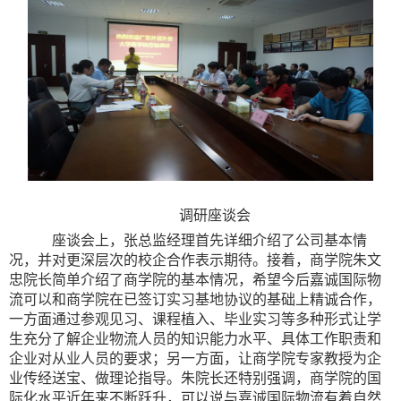
调研座谈会
座谈会上，张
总监
经理
首先
详细介绍
了公司基本情
况，并对更深层次的校企合作表示期待。接着，商学院朱文
忠院长简单介绍了商学院的基本情况，希望今后嘉诚
国际
物
流可以和商学院在已签订实习基地协议的基础上精诚合作
，
一方面
通过参观见习、课程植入、毕业实习等多种形式让学
生充分了解企业物流人员的知识能力水平、具体工作职责和
企业对从业人员的要求；另一方面，让商学院专家教授为企
业传经送宝、做理论指导。朱院长还特别强调，
商学院的国
际化水平近年来不断跃升，可以说与嘉诚
国际
物流有着自然