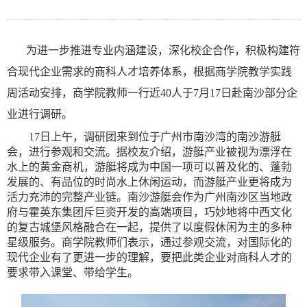
为进一步推进专业内涵建设，深化校企合作，积极构建符
合现代企业需求的商科人才培养体系，根据商学院教学实践
周活动安排，商学院教师一行近
40人于7月17日赴南沙部分企
业进行调研。
17日上午，调研团来到位于
广州市南沙湾
的
南沙游艇
会
，进行参观和交流。据校友介绍，
游艇产业被视为漂浮在
水上的黄金商机，游艇将成为中国一项可以普及化的、蓬勃
发展的、有品位的时尚水上休闲运动
，
而游艇产业更将成为
活力充沛的完整产业链。南沙游艇会
作为
广州南沙区当地政
府与霍英东集团斥巨资开发的高端项目
，
巧妙地将中西文化
的复古城堡风格融合在一起，提供了
以
度假休闲
为主的
多种
星级服务。
商学院教师们表示，通过参观交流，对国际化的
现代企业有了更进一步的理解，要把此类企业对商科人才的
要求带入课堂、带给学生。