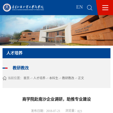
EN
人才培养
教研教改
当前位置：
首页
->
人才培养
->
本科生
->
教研教改
->
正文
商学院赴南沙企业调研，助推专业建设
浏览量：
发布日期：2018-07-21
823