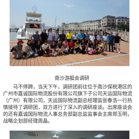
南沙游艇会调研
马不停蹄，当天下午，
调研团前往
位于南沙保税港区的
广州市
嘉诚国际物流股份有限公司旗下子公司天运国际物流
（广州）有限公司，天运国际物流副总
经理
监
张春浩
一行热
情接待了调研团，双方进行了深入的调研座谈。出席座谈会
的还有嘉诚国际
物流
人事总务部副总监
监事会主席
郑玉明
，
战略企划部经理周晶。