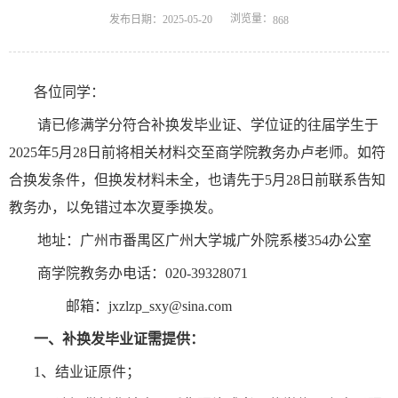
浏览量：
发布日期：2025-05-20
868
各位同学：
请已修满学分符合补换发毕业证、学位证的往届学生于
2
025
年
5
月
28
日前将相关材料交至
商学院
教务办
卢
老师。
如符
合换发条件，但换发材料未全，也请先于
5
月
28
日前联系告知
教务办，以免错过本次
夏
季换发。
地址：
广州市番禺区广州大学城广外院系楼
354办公室
商学院教务办电话：
020-39328071
邮箱：jxzlzp_sxy@sina.com
一、
补换发毕业证需提供：
1
、
结业证原件；