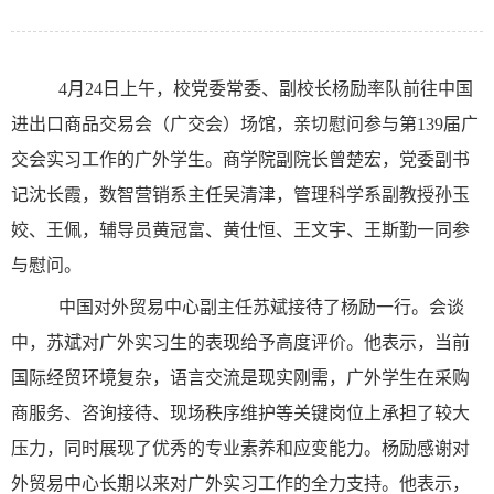
4月24日上午，
校
党委常委、副校长杨励率队前往
中国
进出口商品交易会（
广交会
）
场馆，亲切慰问参与第
139届广
交会实习工作的广外学生。商学院副院长
曾楚宏，
党委副书
记沈长霞
，
数智营销系主任吴清津，管理科学系副教授孙玉
姣、王佩，
辅导员
黄冠富、黄仕恒、王文宇
、王斯勤一同参
与慰问。
中国对外贸易中心副主任苏斌接待了杨励一行。会谈
中，苏斌对广外实习生的表现给予高度评价。他表示，当前
国际经贸环境复杂，语言交流是现实刚需，广外学生在采购
商服务、
咨询接待、
现场秩序维护等关键岗位上承担了较大
压力，同时展现了优秀的专业素养和应变能力。杨励感谢对
外贸易中心长期以来对广外实习工作的全力支持。他
表示，