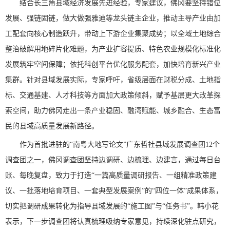
结合长三角县域经济发展先进经验，专家建议，佛冈要坚持错位
发展、强链固链，做大做强雅迪等龙头链主企业，推动主导产业由加
工配套向核心制造跃升，带动上下游企业集聚成势；以全域土地综合
整治破解用地碎片化难题，为产业扩容提质、特色农业规模化标准化
发展筑牢空间保障；依托科创平台优化服务配套，加快培育新兴产业
集群。针对县域发展实际，专家呼吁，省级层面在财税分成、土地指
标、交通基建、人才科技等方面加大政策倾斜，赋予基层更大改革探
索空间，助力佛冈走出一条产业稳固、融湾赋能、城乡融合、生态富
民的县域高质量发展新路径。
作为首批进驻的“南粤大地写论文”广东哲社县域发展调查团12个
调查团之一，佛冈调查团坚持边调研、边梳理、边建言，通过每日台
账、每晚复盘，致力于打造“一篇高质量调研报告、一组精准政策建
议、一批落地培育项目、一套典型发展案例”的“四位一体”成果体系，
切实把调研成果转化为指导县域发展的“施工图”与“任务书”。韩小花
表示，下一步调查团将认真梳理吸纳专家意见，持续深化驻点研究，