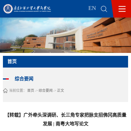
EN
首页
综合要闻
当前位置：
首页
->
综合要闻
->
正文
【转载】广外牵头深调研、长三角专家把脉支招佛冈高质量
发展 | 南粤大地写论文