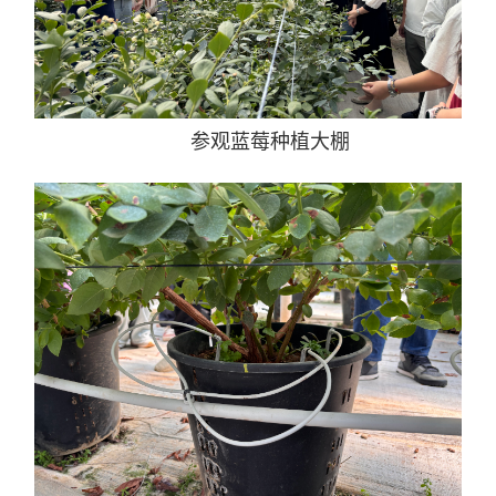
参观蓝莓种植大棚