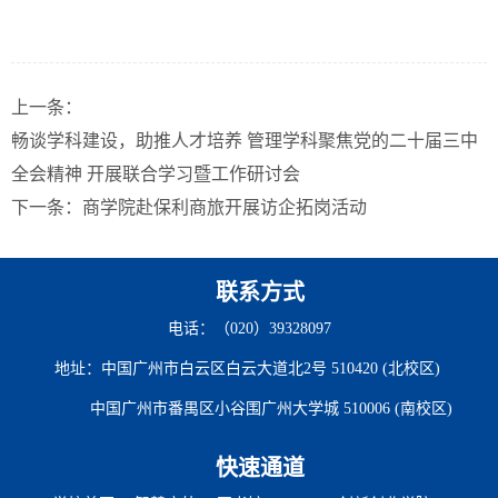
上一条：
畅谈学科建设，助推人才培养 管理学科聚焦党的二十届三中
全会精神 开展联合学习暨工作研讨会
下一条：
商学院赴保利商旅开展访企拓岗活动
联系方式
电话：（020）39328097
地址：中国广州市白云区白云大道北2号 510420 (北校区)
中国广州市番禺区小谷围广州大学城 510006 (南校区)
快速通道