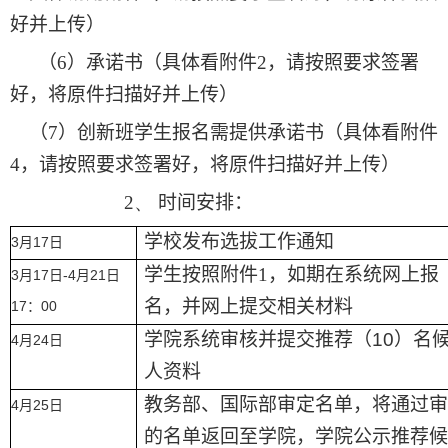
好并上传
）
（
6
）
承诺书
（
具体看附件
2
，
请按照要求签署
好
，
将原件扫描好并上传
）
（
7
）
创新班学生报名需提供承诺书
（
具体看附件
4
，
请按照要求签署好
，
将原件扫描好并上传
）
2、
时间安排
：
学校发布选拔工作通知
3
17
月
日
学生按照附件
1
，
如期在系统网上报
3
17
-4
21
月
日
月
日
名
，
并网上提交相关材料
17
00
：
学院系统审核并提交推荐（
10
）名
4
24
月
日
人资料
教务部、国际部审定名单，将通过审
4
25
月
日
的名单返回至学院，学院公示推荐候