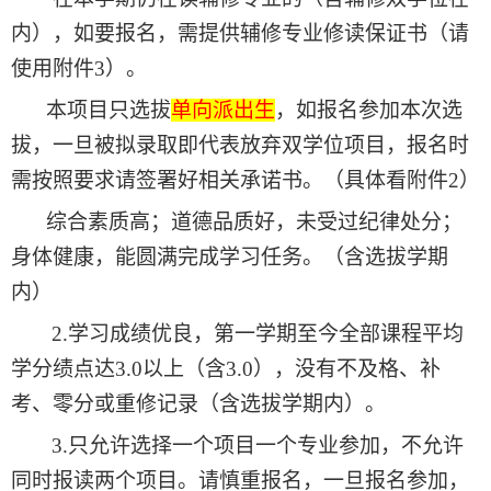
内
），
如要报名
，
需提供辅修专业修读保证书
（
请
使用附件
3
）。
本项目只选拔
单向派出生
，
如报名参加本次选
拔
，
一旦被拟录取即代表放弃双学位项目
，
报名时
需按照要求请签署好相关承诺书
。（
具体看附件
2
）
综合素质高
；
道德品质好
，
未受过纪律处分
；
身体健康
，
能圆满完成学习任务
。
（
含选拔学期
内
）
2.
学习成绩优良
，
第一学期至今全部课程平均
学分绩点达
3.0
以上
（
含
3.0
），
没有不及格
、
补
考
、
零分或重修记录
（
含选拔学期内
）。
3.
只允许选择一个项目一个专业参加
，
不允许
同时报读两个项目
。
请慎重报名
，
一旦报名参加
，