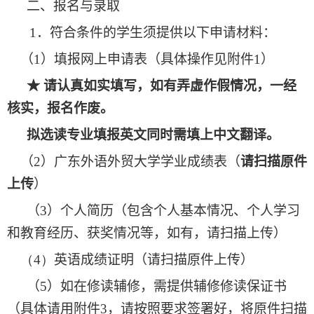
二
、
报名与录取
1
．
符合条件的学生须提供以下申请材料
：
（
1
）
填报网上申请表
（
具体操作见附件
1
）
★
请认真如实填写
，
如有弄虚作假情况
，
一经
核实
，
报名作废
。
拟选读专业填报英文同时需填上中文翻译
。
（
2
）
广东外语外贸大学学业成绩表
（
请扫描原件
上传
）
（
3
）
个人简历
（
包含个人基本情况
、
个人学习
和教育经历
、
获奖情况等
，
如有
，
请扫描上传
）
（4）
英语成绩证明
（
请扫描原件上传
）
（
5
）
如在修读辅修
，
需提供辅修修读保证书
（
具体请用附件
3
，
请按照要求签署好
，
将原件扫描