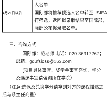
人名单
国际部将推荐候选人名单转至
USIE
4
21
月
日以后
行筛选，返回拟录取结果至国际部，
际部公布拟录取名单。
三、咨询方式
国际部
：
范老师 电话：
020-36317267
；
邮箱：
gdufsioss@163.com
(
项目具体事宜、奖学金事宜咨询，学分
及选课事宜请咨询所在学院）
（注意
:
选课及兑换学分请拿到对方的课程描述之
后与系主任商量
）