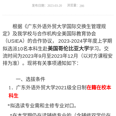
浏览量：
发布日期：2023-03-20
286
根据《广东外语外贸大学国际交换生管理规
定》及我学校与合作机构全美国际教育协会
（
USIEA
）的合作协议，
2023-2024
学年度上学期
美国哥伦比亚大学
拟选派
10
名本科生赴
学习。交
流时间为
2023
年
9
月至
2023
年
12
月（以对方课程安
排为准）。现将有关事项通知如下：
一、选拔条件
1
．
广东外语外贸大学
2021
级全日制
在籍在校本
科生
*
拟选读专业需和主修专业对口
。
*
在本学期仍在读辅修专业的
（
含辅修双学位在