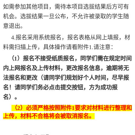
如需参加其他项目
，
需待本项目选拔结果后方可有
机会
。
选拔结果一旦公布
，
不允许被录取的学生随
意退出
。
4.
报名采用系统报名
，
报名表格从网上填报
，
材
料需扫描上传
，
具体操作请看附件
1.
请注意
：
（
1
）
报名不接受纸质报名
，
同学们需在规定时间
内上网报名及上传材料
，
更改报名信息
，
逾期将无
法报名和更改
（
请同学们规划好个人时间
，
尽早报
名
！
请同学们务必点击提交按钮，方为成功报
名
）。
（
2
）
必须严格按照附件
1
要求对材料进行整理和
上传
，
材料不合格将会被取消报名
。