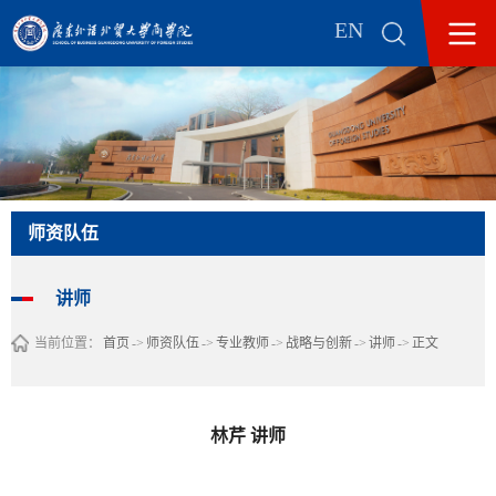
EN
师资队伍
讲师
当前位置：
首页
->
师资队伍
->
专业教师
->
战略与创新
->
讲师
->
正文
林芹 讲师