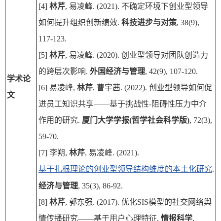
[4]
林芹
, 易凌峰. (2021). 不确定环境下创业型领导
如何提升组织创新绩效.
科技进步与对策
, 38(9),
117-123.
[5]
林芹
, 易凌峰. (2020). 创业型领导对团队创造力
的跨层次影响.
外国经济与管理
, 42(9), 107-120.
学术论
[6] 易凌峰,
林芹
, 曹宇茜. (2022). 创业型领导如何促
文
进员工知识共享——基于挑战性-阻碍性压力中介
作用的研究.
厦门大学学报(哲学社会科学版)
, 72(3),
59-70.
[7] 李朔,
林芹
, 易凌峰. (2021).
基于扎根理论的创业型领导结构维度的本土化研究
.
经济与管理
, 35(3), 86-92.
[8]
林芹
, 郭东强. (2017). 优化SIS模型的社交网络舆
情传播研究——基于用户心理特征.
情报科学
,