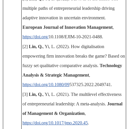
multiple paths of entrepreneurial leadership driving
adaptive innovation in uncertain environment.
European Journal of Innovation Management
,
https://doi.org/
10.1108/EJIM-10-2021-0488.
[2]
Lin, Q.
, Yi, L. (2022). How digitalisation
empowering firm innovation breaks the game? Based on
fuzzy set qualitative comparative analysis.
Technology
Analysis & Strategic Management
,
https://doi.org/10.1080/09
537325.2022.2049741.
[3]
Lin, Q.
, Yi, L. (2021). The multilevel effectiveness
of entrepreneurial leadership: A meta-analysis.
Journal
of Management & Organization
,
https://doi.org/10.1017/jmo.2020.45
.