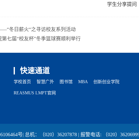
学生分享提问
——“冬日薪火“之寻访校友系列活动
院第七届“校友杯”冬季篮球赛顺利举行
快速通道
学校首页
智慧广外
图书馆
MBA
创新创业学院
REASMUS LMPT官网
6106464号
| 总机：（020）36207878 | 报警电话: （020）3620