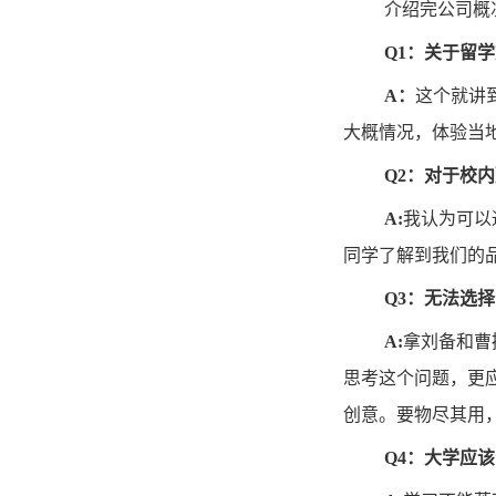
介绍完公司概
Q1：关于留
A：
这个就讲
大概情况，体验当
Q2：对于校
A:
我认为可以
同学了解到我们的
Q3：无法选
A:
拿刘备和曹
思考这个问题，更
创意。要物尽其用
Q4：大学应