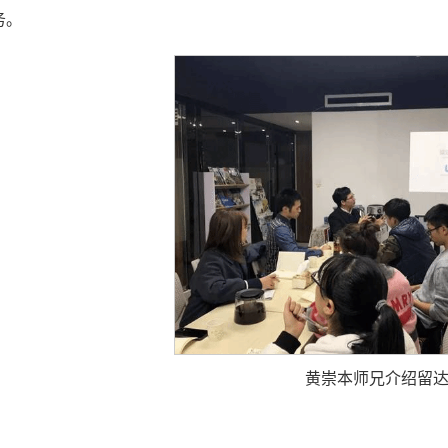
务。
黄崇本师兄介绍留