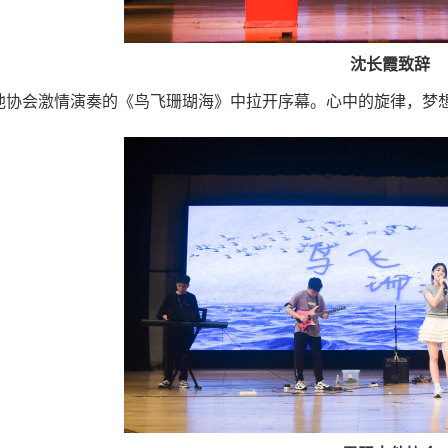
沈长霞致辞
他协会激情演奏的《鸟飞珊瑚海》中拉开序幕。心中的旋律，梦