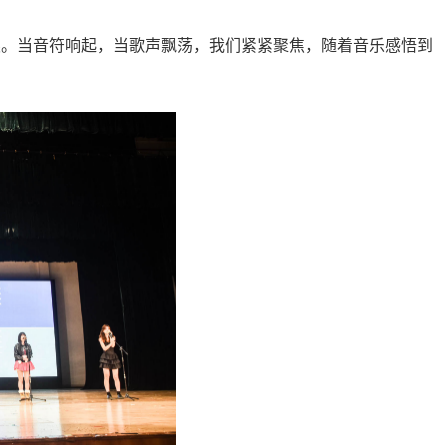
的呼唤。当音符响起，当歌声飘荡，我们紧紧聚焦，随着音乐感悟到