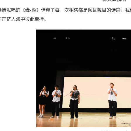
倾情献唱的《缘•源》诠释了每一次相遇都是倾耳戴目的诗篇，
在茫茫人海中彼此牵挂。