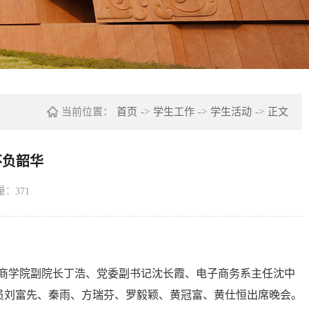
当前位置：
首页
->
学生工作
->
学生活动
->
正文
不负韶华
量：
371
办。商学院副院长丁浩、党委副书记沈长霞、电子商务系主任沈中
员刘富先、秦雨、方瑞芬、罗毅颖、黄冠富、黄仕恒出席晚会。