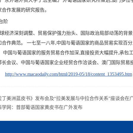
由广东外语外贸大学丁浩主编,广外葡语国家研究所策划,澳门多
家合作发展的研究报告。
台阶
全球经济深刻调整、贸易保护强力抬头、国际政治局部动荡的背景
和合作典范。 一七至一八年,中国与葡语国家的商品贸易实现百
 中国与葡语国家的服务贸易合作加深,直接投资大幅提升,承包
部长会议、中国与葡语国家企业经贸合作洽谈会、澳门国际贸易
http://www.macaodaily.com/html/2019-05/18/content_1353495.htm
8年拉丁美洲蓝皮书》发布会及“拉美发展与中拉合作关系”座谈会在
科学网：首部葡语国家黄皮书在广外发布